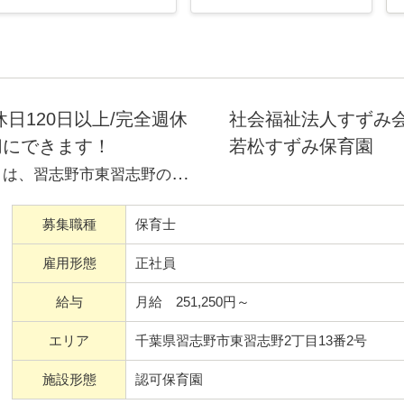
日120日以上/完全週休
社会福祉法人すずみ
切にできます！
若松すずみ保育園
」は、習志野市東習志野の定員
募集職種
保育士
してきました。
を明るく豊かに育てる保育を目
雇用形態
正社員
給与
月給 251,250円～
平日に振替休日があります。休
エリア
千葉県習志野市東習志野2丁目13番2号
オンオフを切り替えて無理な
施設形態
認可保育園