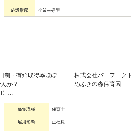
施設形態
企業主導型
働ける待遇がそろっています。
保育が出来て、通常の保育園よ
ん持ち帰りもありません！！
」を盛り上げましょう！ご応募
2日制・有給取得率ほぼ
株式会社パーフェク
せんか？
めぶきの森保育園
!】
籍★有給消化率ほぼ100%
募集職種
保育士
OK】【勤務開始自由】【時短
雇用形態
正社員
021年3月オープンの当園で