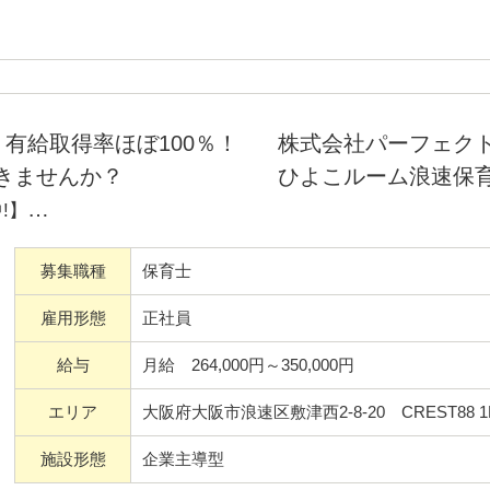
るよう脇役になっていただけま
有給取得率ほぼ100％！
株式会社パーフェク
きませんか？
ひよこルーム浪速保
!】
100%【残業なし】【長期休
募集職種
保育士
ンク実務未経験OK】
雇用形態
正社員
しやすいのも嬉しいポイント
給与
月給 264,000円～350,000円
働ける待遇がそろっています。
エリア
大阪府大阪市浪速区敷津西2-8-20 CREST88 1
保育が出来て、通常の保育園よ
施設形態
企業主導型