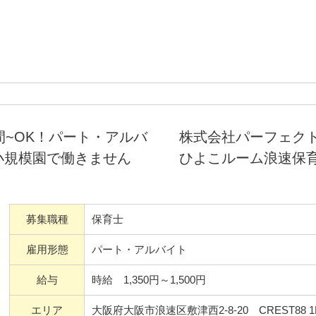
ん持ち帰りもありません！！
」を盛り上げましょう！ご応募
間~OK！パート・アルバ
株式会社パーフェク
小規模園で働きません
ひよこルーム浪速保
募集職種
保育士
籍★有給消化率ほぼ100%
由】【時短勤務･ブランク実務
雇用形態
パート・アルバイト
給与
時給 1,350円～1,500円
勤しやすいのも嬉しいポイン
エリア
大阪府大阪市浪速区敷津西2-8-20 CREST88 1