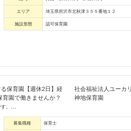
ります。月の制作物作成も依
ども安心して取得できます。あ
エリア
埼玉県所沢市北秋津３５５番地１２
施設形態
認可保育園
事ができる」を目標にしていま
保育力を高める自己研鑽にも力
か。
ていますので、「こうしたい」
積極的に取り入れ、スタッフ全
る保育園【週休2日】経
社会福祉法人ユーカ
とができる職場です。
認可保育園で働きませんか？
神地保育園
です。
方
募集職種
保育士
実のなる木のある園庭やどろ