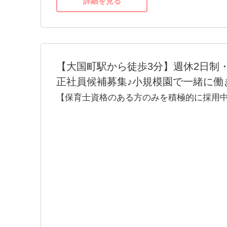
詳細を見る
ぜひ私たちと、子どもたちが主人公となれ
せんか？ご応募お待ちしております。
【大国町駅から徒歩3分】週休2日制・
正社員候補募集♪小規模園で一緒に働
【保育士資格のある方のみを積極的に採用中
20~60代の幅広い層が在籍★有給消化率ほぼ
暇OK】【勤務開始自由】【時短勤務･ブラ
大国町から徒歩3分と抜群の立地です。通勤
です。
社会保険も完備しています。安心して長く
小規模保育のため一人ひとりに寄り添った
りも業務負担が少ないです。