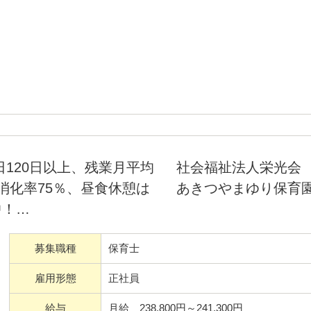
すので安心してご応募くださ
120日以上、残業月平均
社会福祉法人栄光会
消化率75％、昼食休憩は
あきつやまゆり保育
中！
の業務もほとんどなし！昼食休
募集職種
保育士
※非常勤保育士を含む）のほ
、日中も保育から離れて事務作
雇用形態
正社員
ができます。またICTを活用
給与
月給 238,800円～241,300円