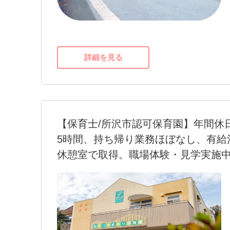
未経験・ブランクが有る方もフォローしま
い。
もちろん経験者の方も歓迎です。
みなさまのご応募、お待ちしております！
詳細を見る
【保育士/所沢市認可保育園】年間休日
5時間、持ち帰り業務ほぼなし、有給
休憩室で取得。職場体験・見学実施
年間休日120日以上、月の残業や持ち帰り
憩は休憩室で取得できます。保育士34名（
かに、庁務員、保育補助員も在籍しており
業（行事企画や準備、月案作成保育の記録）