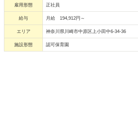
んで成長したい方
自然と触れ合い、子どもたちは
雇用形態
正社員
緒に一歩ずつステップアップし
暮らしています。一人ひとりが
給与
月給 194,912円～
うに、人としての「ねっこ」を
エリア
神奈川県川崎市中原区上小田中6-34-36
施設形態
認可保育園
る場所を目指しています。専門
って楽しく仕事ができ、子ども
ばならないと感じました。その
研修体系を構築し、スタッフも
導いたしますので、安心してく
保育園を目指しています。
を整えています。