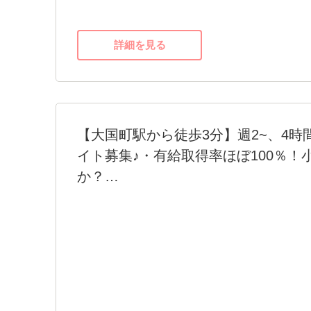
残業がないことが何よりの証拠で、もちろ
詳細を見る
私たちと一緒に「ひよこルーム浪速保育園
をお待ちしています。
【大国町駅から徒歩3分】週2~、4時
イト募集♪・有給取得率ほぼ100％！
か？
【保育士資格のある方を積極的に採用中!】
スタッフ全員女性で20~60代の幅広い層が在
【残業なし】【長期休暇OK】【勤務開始自
未経験OK】
大国町駅から徒歩3分と抜群の立地です。通