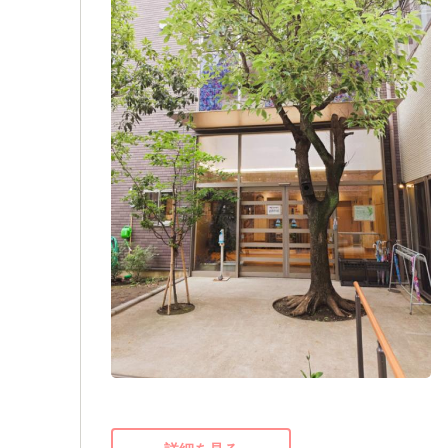
子どもたちと一緒に毎日過ごしながら楽し
あそびのできる園舎裏の畑で、四季を感じ
自分自身に自信のない方は、ぜひ仲間と一
保育者に見守られながら、仲間と共に日々
ましょう！
主人公となりその子らしく生きていけるよ
育てます。
【保育方針】
子どもが安心して楽しく過ごすことができ
職として保育士が生き生きとやりがいを持
◆保育士を募集しています
と接することができる環境を整備しなけれ
ために専門職として専門性を伸ばすための
・経験は問いません。新人の方も丁寧に指
子どもと一緒に成長していくことができる
ださい。
・社会保険完備で長く安心して働ける環境