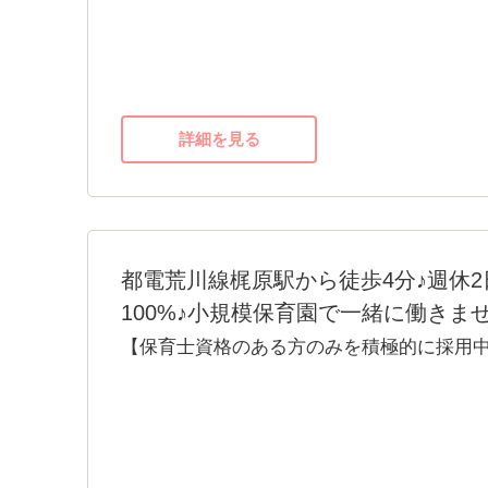
トです。
社会保険も完備しています。安心して長く
小規模保育のため一人ひとりに寄り添った
りも業務負担が少ないです。
詳細を見る
残業がないことが何よりの証拠で、もちろ
私たちと一緒に「ひよこルーム浪速保育園
をお待ちしています。
都電荒川線梶原駅から徒歩4分♪週休
100%♪小規模保育園で一緒に働きま
【保育士資格のある方のみを積極的に採用中
スタッフ全員女性で20~60代の幅広い層が在
【残業なし】【年間休日120日】【長期休暇
勤務･ブランク実務未経験OK】
北区堀船にある「めぶきの森保育園」です。2