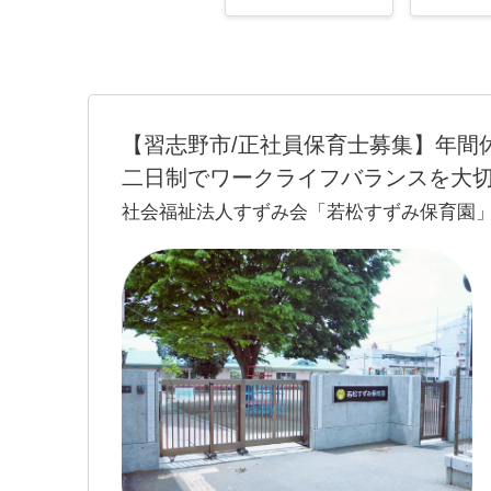
【習志野市/正社員保育士募集】年間休
二日制でワークライフバランスを大
社会福祉法人すずみ会「若松すずみ保育園
150名の保育園です。
昭和28年に開園し、地域に根付き共に成長
様々な体験を通じて、子どもたちのこころ
指しています。
完全週休2日制で、4週に1回の土曜出勤は
憩も60分、しっかりとることができます。
く働くことが出来る環境です◎