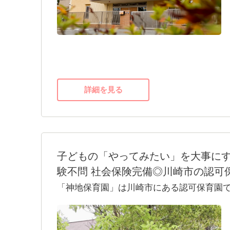
し、各クラスのノートPCとタブレットがあ
頼できます。研修への参加や連休の取得な
きつやまゆり保育園は
「プライベートが充実することで、いい仕
す。
詳細を見る
だからこそ、かわいい子どもたちのために
を入れることができるのではないでしょう
せっかく保育士という素晴らしい仕事をし
「あれを取り入れたいたい」という提案を
子どもの「やってみたい」を大事にす
員があきつやまゆり保育園を作っていくこ
験不問 社会保険完備◎川崎市の
【求める人物像】
「神地保育園」は川崎市にある認可保育園
純粋に子どもたちと毎日楽しく過ごしたい
専門職として専門性を向上したい方
0歳から就学前の子どもたちが、いろいろな