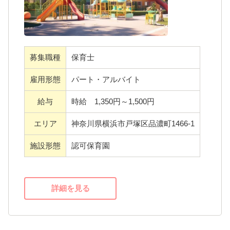
★おすすめポイントはこちらです ♪
車通勤が可能です！ 無料の駐車場がありま
募集職種
保育士
す！！
雇用形態
パート・アルバイト
★こんな方をお待ちしています ♪
給与
時給 1,350円～1,500円
子どもたち一人ひとりを温かく受け入れ、笑
顔で接することのできる方や 新しいことにチ
エリア
神奈川県横浜市戸塚区品濃町1466-1
ャレンジできる方を求めています。私たちと
施設形態
認可保育園
一緒に子どもたちの成長をサポートしていき
ませんか？あなたからのご応募を心よりお待
ちしています。
詳細を見る
・応募後に見学大歓迎です！事前にご連絡く
ださい☆彡