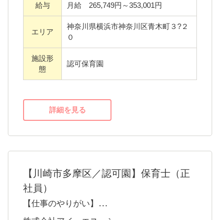
例えば、それまで先生たちが時間を取られて
給与
月給 265,749円～353,001円
いた壁面装飾をなくすことで、壁面に貼る飾
神奈川県横浜市神奈川区青木町３?２
エリア
りの作成や季節ごとの張り替えにかかる時間
０
を削減。より必要な業務に集中できるように
施設形
なりました。
認可保育園
態
?「1クラス1台のタブレット端末を配布」で業
務効率化！
詳細を見る
各クラスに1台ずつタブレット端末を配布する
ことで、連絡帳の記入や出欠管理、保育記録
の作成をデジタル化！これにより、手書きの
負担が減り、業務時間を大幅に短縮できまし
【川崎市多摩区／認可園】保育士（正
た。また、園内での情報共有もスムーズにな
社員）
りました。
【仕事のやりがい】
絵本から遊び（保育）を展開する独自の絵