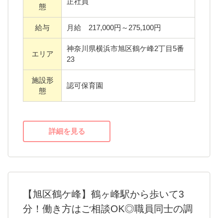
正社員
態
ションでお仕事に取り組むことができます
3. 暮らしを支える福利厚生
よ。
給与
月給 217,000円～275,100円
家賃補助制度あり： 本人負担は実質30,000円
程度（社内規定あり）。遠方からのご応募も
神奈川県横浜市旭区鶴ケ峰2丁目5番
エリア
23
大歓迎です！
施設形
認可保育園
【## 園庭がないからこそ、広がる世界があり
態
ます】
当園には園庭がありません。しかし、それは
詳細を見る
デメリットではなく「学びのチャンス」で
す。
毎日違う公園へ出かけることで、多様な遊具
に触れ、道中では交通ルールを学ぶ。地域全
体が子どもたちの遊び場であり、学び舎で
【旭区鶴ケ峰】鶴ヶ峰駅から歩いて3
す。四季の変化を肌で感じながら、アクティ
分！働き方はご相談OK◎職員同士の調