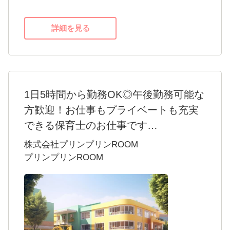
とで、先生自身も自分の「らしさ」を発揮し
よりお待ちしています。
ながら、主体的に保育に取組んでいただきた
詳細を見る
いと考えています。
【STAFF VOICE】
大好きな保育士の仕事を、長く続けられる
環境を探したいとの思いで転職活動を始めた
1日5時間から勤務OK◎午後勤務可能な
中で、ウィズブック保育園に出会いました。
方歓迎！お仕事もプライベートも充実
実際に話を聞いて、様々な面で働きやすい
できる保育士のお仕事です
環境が整っているなと感じられたことも、入
・保育室プリンプリンROOMは、「心も体も
株式会社プリンプリンROOM
社を決めた大きなポイントでしたが、絵本を
ともに豊かな人間性を育て、一人ひとりの子
プリンプリンROOM
使ったオリジナルプログラムの存在もとても
どもの心の居場所となる」を理念として掲げ
魅力的でした。
ています。
正解がない分、初めは少し難しく感じたこ
・子どもたちに寄り添いながら、自然との触
ともありましたが、本当にちょっとした工夫
れ合いを大切にし年齢に応じた保育を行って