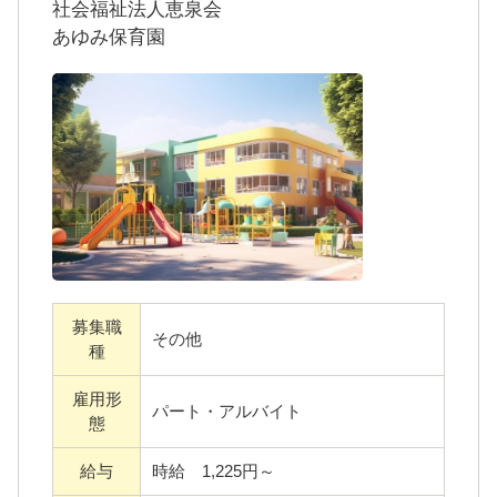
社会福祉法人恵泉会
栄養士の立てた献立を基に、仕込みや盛り付
あゆみ保育園
け、調理器具や食器の洗浄などを行っていた
だきます。
未経験でも簡単な作業から始めていきますの
で、安心してお仕事を始められます。
ご経験によっては、調理責任者などもお任せ
できればと思っています。
給食を通じて、子どもたちの食生活をサポー
募集職
トしてみませんか。
その他
種
雇用形
パート・アルバイト
態
※必要な経験：調理業務の経験あれば尚可
給与
時給 1,225円～