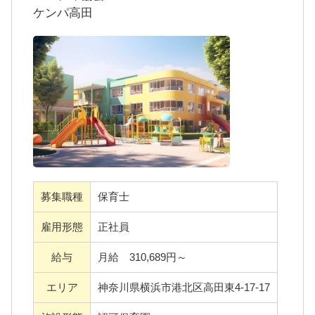
ケンパ高田
るケンパ・ラーニング・コミュニティ協会。
ここでは「子どもたちのために何ができるだ
ろう」と本気で考える、さまざまな職種から
転身してきたスタッフたちが活躍していま
す。バッググラウンドが違うもの同士が支え
合い、時には意見をぶつけ合うことで生まれ
たひと味違う保育は当協会の自慢であり、特
徴でもあります。
募集職種
保育士
保育の幅を広げるため、新たに常勤の保育士
さんを募集中！
雇用形態
正社員
給与
月給 310,689円～
・さまざまな経験を持つ先輩たちと一緒に仕
エリア
神奈川県横浜市港北区高田東4-17-17
事を進めていく中で学べることはたくさん！
保育士のみならず、人として成長できる環境