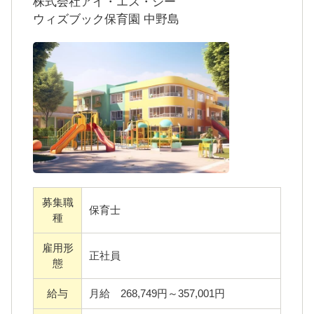
株式会社アイ・エス・シー
?「職務グレードに応じた人員配置」で業務効
本プログラムを、約３０年前から試行錯誤し
ウィズブック保育園 中野島
率アップ！
ながら行っておりますので「型がありながら
職務グレードに応じた適切な人員配置を行う
も子どもに寄り添う保育」を行えています！
ことで、業務の分担がスムーズになり、先生
型があるので保育に迷うことが少なくな
一人ひとりの負担を軽減。経験豊富な職員が
り、目の前の子どもに集中して、より丁寧な
リーダーシップを発揮し、チーム内で役割を
保育を行えます。子ども達も自分の「好き」
明確にすることで、作業時間の短縮にもつな
をウィズブックプログラムの中で見つけるこ
がっています。
とができ、その好きを自分らしく育む時間を
例えば…
持てるので、その子らしく育っていきます。
「運動なら私に任せて?」
募集職
保育士
「実はピアノが苦手＞＜」
種
★11月度★ウィズブックのご紹介
そんな風にお互いの強みを活かし合いなが
雇用形
乳児クラスでは「はっぱみーつけた」とい
正社員
ら、先生自身も「らしさ」を発揮し、主体的
態
う絵本で、ウィズブック活動を楽しんでいま
に保育に取り組める環境を整えています。
す。
給与
月給 268,749円～357,001円
四季折々の葉っぱは、子どもと大の仲良