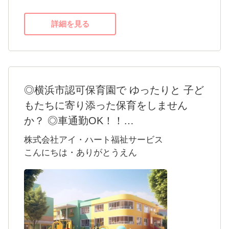
ャレンジできる方を求めています。私たちと
一緒に子どもたちの成長をサポートしていき
詳細を見る
ませんか？あなたからのご応募を心よりお待
ちしています。
・応募後に見学大歓迎です！事前にご連絡く
ださい☆彡
◎横浜市認可保育園で ゆったりと 子ど
もたちに寄り添った保育をしません
か？ ◎車通勤OK！！
★こんにちは・ありがとうえんを紹介します ♪
株式会社アイ・ハート福祉サービス
広々とした芝生の園庭がある横浜市の認可保
こんにちは・ありがとうえん
育園です。0歳から5歳児までの定員66名をお
預かりしています。落ち着いた楽しい雰囲気
の中で、子どもたちとしっかり向き合い、ご
家庭と連携して子どもたちの健やかな成長を
見守っています。