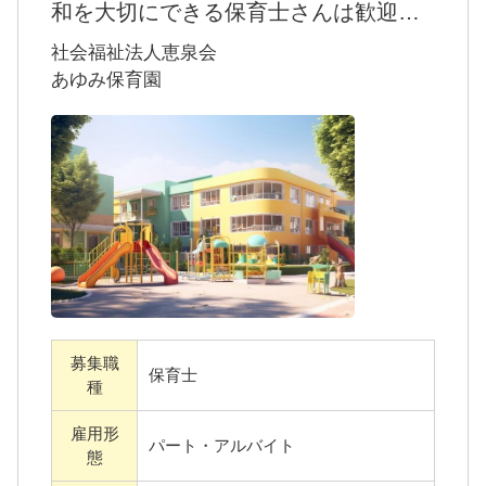
ブに保育を楽しめます。
和を大切にできる保育士さんは歓迎で
す
社会福祉法人恵泉会
・あゆみ保育園では、パートの保育士として
あゆみ保育園
園を支えてくれる方を募集しています。
・年間を通して行事を開いているため、子ど
も達の笑顔が絶えない明るい雰囲気の職場で
す。
・横浜市内で子育て支援事業を展開する「社
会福祉法人恵泉会」が運営しています。
魅力はこちらです
募集職
・鶴ヶ峰駅から歩いて3分と、徒歩で通ってい
保育士
種
ただけるアクセスの良さが嬉しいポイントで
雇用形
す。
パート・アルバイト
態
・あなたのライフスタイルに合わせての働き