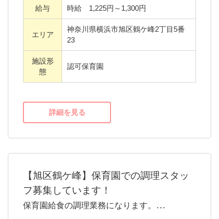
方はご相談いただけます。
給与
時給 1,225円～1,300円
・新人保育士さんはしっかりとサポート♪新卒
神奈川県横浜市旭区鶴ケ峰2丁目5番
エリア
の方も安心してご応募ください。
23
施設形
認可保育園
態
詳細を見る
【旭区鶴ケ峰】保育園での調理スタッ
フ募集しています！
保育園給食の調理業務になります。