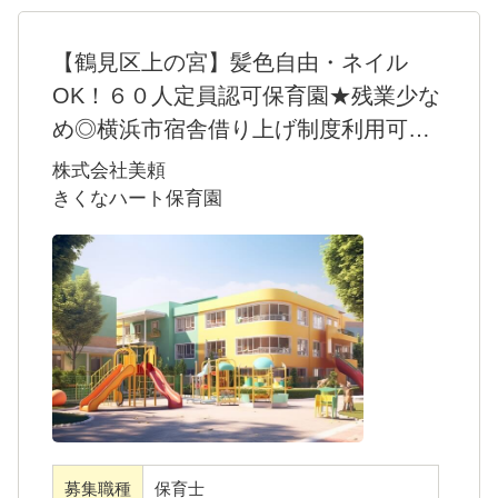
【鶴見区上の宮】髪色自由・ネイル
OK！６０人定員認可保育園★残業少な
め◎横浜市宿舎借り上げ制度利用可◎
プライベート充実◎小さなおうちのよ
株式会社美頼
うな保育園で、あたたかな保育を行い
きくなハート保育園
ませんか？
＊きくなハート保育園ってこんな園??＊
住宅街のなかにある、まるで小さなおうちの
ような可愛い保育園。
徒歩１５分圏内に菊名駅、２つのバス停があ
り、通勤手段が選べることも魅力のひとつ。
６０人の子どもたちが毎日を楽しく過ごせる
よう、力を合わせて保育に励んでいます！
募集職種
保育士