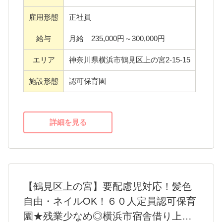
＊きくなハート保育園が大切にしている３つ
雇用形態
正社員
のpoint＊
給与
月給 235,000円～300,000円
1.子ども達にとっての「絶対的な安全地帯」
2.子ども達の意欲、考える力を育む保育
エリア
神奈川県横浜市鶴見区上の宮2-15-15
3.自己肯定感を育む保育
施設形態
認可保育園
＊きくなハート保育園の働きやすさ＊
・残業少なめ、週５時間以下！プライベート
詳細を見る
も充実??
・スキル・キャリアアップを応援。キャリア
形成をサポートします！
・産休・育休実績多数あり◎復帰時には、定
【鶴見区上の宮】要配慮児対応！髪色
期的な面談や時短勤務制度の活用などでサポ
自由・ネイルOK！６０人定員認可保育
ート。
園★残業少なめ◎横浜市宿舎借り上げ