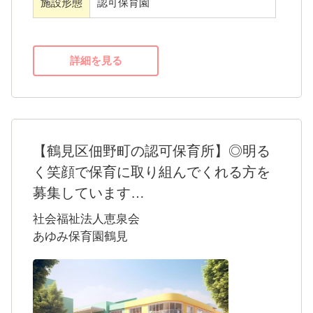
施設形態
認可保育園
となっています。
・互いを支え合うという意識の根付いた職場
なので、困ったことがあってもすぐに相談可
詳細を見る
能。安心感をもって働けますよ。
子どもたちとの会話やスキンシップを大切に
しながら日々の業務に取り組める方を求めて
【鶴見区佃野町の認可保育所】◎明る
います。優しさ・思いやりの心が活かせる職
く笑顔で保育に取り組んでくれる方を
場で、あなたも「笑顔の子育てコミュニテ
募集しています
ィ」の一員として働いてみませんか？ご応募
・「佃野町方面保育所」は2018年4月、鶴見区
社会福祉法人恵泉会
お待ちしています。
佃野町に開園しました。横浜市内で3つの保育
あゆみ保育園鶴見
園を展開する社会福祉法人恵泉会が運営して
います。