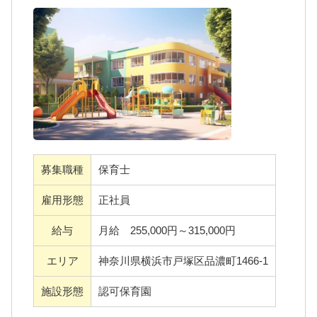
広々とした芝生の園庭がある横浜市の認可保
育園です。0歳から5歳児までの定員66名をお
預かりしています。落ち着いた楽しい雰囲気
の中で、子どもたちとしっかり向き合い、ご
家庭と連携して子どもたちの健やかな成長を
見守っています。
★おすすめポイントはこちらです ♪
募集職種
保育士
シフト制による勤務で残業は少なめ。年間休
日数は120日? また、車通勤が可能で、無料駐
雇用形態
正社員
車場もあります。
給与
月給 255,000円～315,000円
★こんな方をお待ちしています ♪
エリア
神奈川県横浜市戸塚区品濃町1466-1
子どもたち一人ひとりを温かく受け入れ、笑
施設形態
認可保育園
顔で接することのできる方や 新しいことにチ