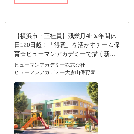
【横浜市・正社員】残業月4h＆年間休
日120日超！「得意」を活かすチーム保
育☆ヒューマンアカデミーで描く新し
い保育士キャリア
ヒューマンアカデミー株式会社
―― 子どもの「自立の芽」を、あなたの「得
ヒューマンアカデミー大倉山保育園
意」で育てませんか？
「すべてを完璧にこなせる保育士」である必
要はありません。
ヒューマンアカデミー大倉山保育園が大切に
しているのは、「チーム保育」。「受けとめ
る保育・支える保育・待つ保育」