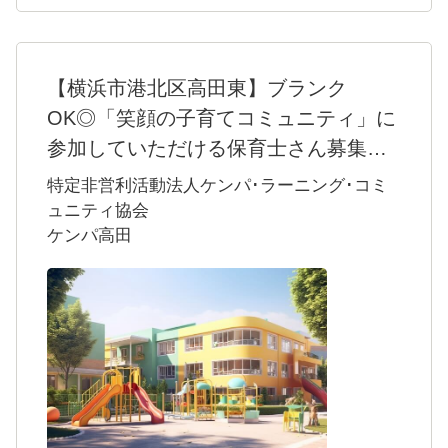
【横浜市港北区高田東】ブランク
OK◎「笑顔の子育てコミュニティ」に
参加していただける保育士さん募集中
です♪
特定非営利活動法人ケンパ･ラーニング･コミ
横浜市港北区高田東に誕生したケンパ高田を
ュニティ協会
ケンパ高田
はじめ、都内を中心に複数の保育所を運営す
るケンパ・ラーニング・コミュニティ協会。
ここでは「子どもたちのために何ができるだ
ろう」と本気で考える、さまざまな職種から
転身してきたスタッフたちが活躍していま
す。バッググラウンドが違うもの同士が支え
合い、時には意見をぶつけ合うことで生まれ