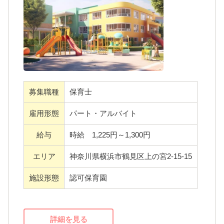
ような可愛い保育園。
徒歩１５分圏内に菊名駅、２つのバス停があ
り、通勤手段が選べることも魅力のひとつ
６０人の子どもたちが毎日を楽しく過ごせる
よう、力を合わせて保育に励んでいます！
募集職種
保育士
＊きくなハート保育園が大切にしている３つ
のpoint＊
雇用形態
パート・アルバイト
1.子ども達にとっての「絶対的な安全地帯」
給与
時給 1,225円～1,300円
2.子ども達の意欲、考える力を育む保育
3.自己肯定感を育む保育
エリア
神奈川県横浜市鶴見区上の宮2-15-15
施設形態
認可保育園
詳細を見る