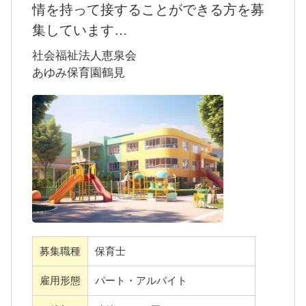
います。優しさ・思いやりの心が活かせる職
情を持って接することができる方を募
場で、あなたも「笑顔の子育てコミュニテ
集しています
ィ」の一員として働いてみませんか？ご応募
・2018年4月、横浜市鶴見区の佃野町にオープ
社会福祉法人恵泉会
お待ちしています。
ンした「あゆみ保育園鶴見」では、パートの
あゆみ保育園鶴見
保育士さんを募集しています。
・業績に応じて賞与を支給するなど、やりが
いを感じながらお仕事に取り組める環境を用
意しました。
・勤務体系にはゆとりがあり、ご相談にも応
じます。お仕事とプライベートのメリハリを
募集職種
保育士
付けながら働きたい方におすすめですよ。
雇用形態
パート・アルバイト
・気軽に相談できる職場づくりを行うので、