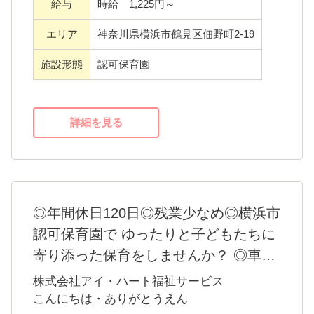
給与
時給 1,225円～
お仕事が初めての方でも安心です。
エリア
神奈川県横浜市鶴見区佃野町2-19
施設形態
認可保育園
詳細を見る
◎年間休日120日◎残業少なめ◎横浜市
認可保育園で ゆったりと子どもたちに
寄り添った保育をしませんか？ ◎車通
勤OK！
株式会社アイ・ハート福祉サービス
★こんにちは・ありがとうえんを紹介します ♪
こんにちは・ありがとうえん