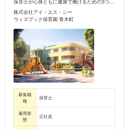
保育士が心身ともに健康で働けるための3つの
取り組み
株式会社アイ・エス・シー
子どもたちに丁寧に寄り添いながら、「その
ウィズブック保育園 青木町
子らしさ」を育むためには、まずは保育士自
身が安心して働ける環境が大切だと考えてい
ます。
「業務に追われてしまい、プライベートの大
事な時間が削られていく…」そんな状況をな
くし、先生たちの時間がしっかり確保できる
ように、ウィズブック保育園ではさまざまな
業務改善に取り組んでいます。
募集職
保育士
種
ウィズブック保育園の業務改善の取り組み
雇用形
?先生たちがやらなくてもよいことのリスト化
正社員
態
による業務量削減