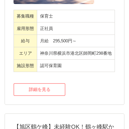
誰かの苦手は、誰かの得意でカバーする。お
互いを認め合う文化があるから、子どもたち
募集職種
保育士
も、そして保育士も、自分らしく伸び伸びと
過ごせる環境です。
雇用形態
正社員
「受けとめる保育・支える保育・待つ保育」
給与
月給 295,500円～
を大切にしています。
エリア
神奈川県横浜市港北区師岡町298番地
【## ヒューマンアカデミーだから叶う「3つ
施設形態
認可保育園
の安心」】
1. 「学びたい」を全力応援！豊富な研修制度
400種類のオンライン研修： 保育デザイン研
詳細を見る
究所の講座から、今のあなたに必要なスキル
を自由に選択可能。
資格取得をバックアップ： ヒューマンアカデ
ミーの特別受講制度を利用して、さらなるス
【旭区鶴ケ峰】未経験OK！鶴ヶ峰駅か