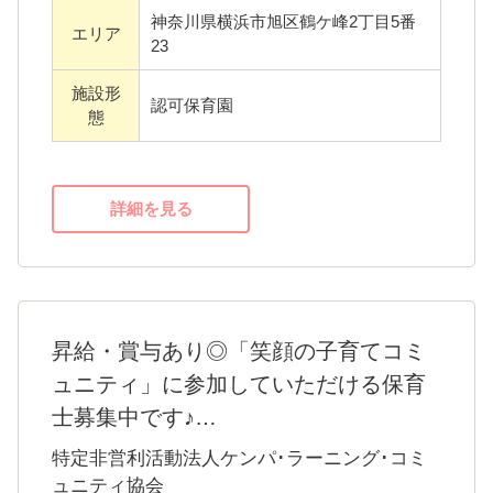
※必要な免許：調理師免許あれば尚可
神奈川県横浜市旭区鶴ケ峰2丁目5番
エリア
23
施設形
認可保育園
態
詳細を見る
昇給・賞与あり◎「笑顔の子育てコミ
ュニティ」に参加していただける保育
士募集中です♪
横浜市港北区高田東に誕生したケンパ高田を
特定非営利活動法人ケンパ･ラーニング･コミ
はじめ、都内を中心に複数の保育所を運営す
ュニティ協会