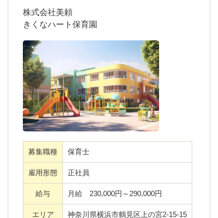
・賞与前年度実績４か月分◎６月と１２月の
制度利用可◎プライベート充実◎小さ
株式会社美頼
年２回に分けて支給されます！
なおうちのような保育園で、あたたか
きくなハート保育園
・ネイルOK・髪色自由！あなたらしく働きま
な保育を行いませんか？
せんか？
＊きくなハート保育園ってこんな園??＊
住宅街のなかにある、まるで小さなおうちの
ような可愛い保育園。
徒歩１５分圏内に菊名駅、２つのバス停があ
り、通勤手段が選べることも魅力のひとつ。
６０人の子どもたちが毎日を楽しく過ごせる
よう、力を合わせて保育に励んでいます！
募集職種
保育士
＊きくなハート保育園が大切にしている３つ
雇用形態
正社員
のpoint＊
給与
月給 230,000円～290,000円
1.子ども達にとっての「絶対的な安全地帯」
2.子ども達の意欲、考える力を育む保育
エリア
神奈川県横浜市鶴見区上の宮2-15-15