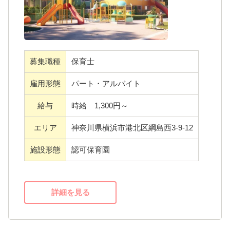
で、子ども達のワクワクはいくらでも引き出
います。
せることに気づいてからは、どんどんアイデ
・保育士免許をお持ちの方であればご応募可
アが湧いてくるようになり今は子ども達と一
能です。
緒に、心から毎日の活動を楽しんでいます?
・1日5時間から勤務OK。お仕事とプライベー
募集職種
保育士
トの両立が叶いやすい環境です。
・午後勤務が可能な方は特に歓迎いたしま
雇用形態
パート・アルバイト
す。
給与
時給 1,300円～
私たちと一緒に子どもたちの成長をサポート
エリア
神奈川県横浜市港北区綱島西3-9-12
していきましょう！あなたからのご応募を心
施設形態
認可保育園
よりお待ちしています。
詳細を見る