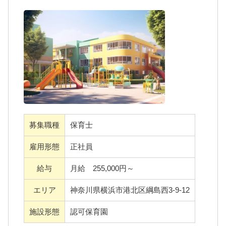
どもの心の居場所となる」を理念として掲げ
【大切にしていること】
ています。
子ども達の「らしさ」の基盤を整え育んで
・子どもたちに寄り添いながら、自然との触
いく為に、私たちは何よりもまず、子ども達
れ合いを大切にし年齢に応じた保育を行って
に向き合う職員一人ひとりが、自分のらしさ
います。
を大切にし、子どもたちに胸をはれる自分で
・保育士免許をお持ちの方であればご応募可
いることが欠かせないと考えています。
能です。未経験やブランクがある方もしっか
日々変化する保育の現場において、子ども
りサポートいたします。
達に丁寧に寄り添うには、職員間のチームワ
募集職種
保育士
・土・日・祝日はお休みです。お仕事とプラ
ークが何よりも大切です。
イベートの両立が叶いやすい環境です。
雇用形態
正社員
例えば「制作は私に任せて！」「実はピア
・各種手当や昇給・賞与を支給します。日々
ノが苦手＞＜」など職員間でお互いの得意な
給与
月給 255,000円～
のモチベーションアップにつながりますよ。
こと・苦手なことを共有し、フォローしあっ
エリア
神奈川県横浜市港北区綱島西3-9-12
たり、それぞれの快動を活かしてウィズブッ
私たちと一緒に子どもたちの成長をサポート
クプログラムの遊びの展開を考えたりするこ
施設形態
認可保育園
していきましょう！あなたからのご応募を心