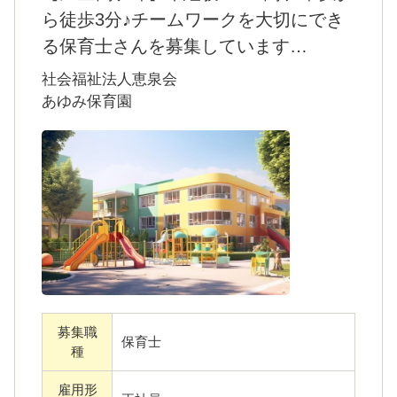
キルアップも目指せます。
ら徒歩3分♪チームワークを大切にでき
中途入社が9割： 20代の若手社員も活躍中！
る保育士さんを募集しています
ブランクがある方や未経験の方も、経験豊富
・「あゆみ保育園」は、横浜市旭区の鶴ケ峰
社会福祉法人恵泉会
な先輩が優しくフォローします。
にある認可保育園です。
あゆみ保育園
・定員は76名で、0歳児～5歳児までを対象に
2. 自分の時間も大切に。ワークライフバラン
保育を行っています。
スの充実
・横浜市内で子育て支援事業を展開する「社
残業は月平均4時間： 持ち帰り仕事ゼロを目指
会福祉法人恵泉会」が運営しています。
し、職員同士で協力し合う風土です。
ICT化の推進： 手書きの書類を削減。子ども
◆魅力はこちらです
と向き合う時間を最大化しています。
・フォロー体制も万全なので、未経験の方で
特別休暇が充実： 年休120日に加え、「記念
も安心してお仕事に取り組めます。
日休暇」や「子どもの行事休暇」も！「お互
募集職
・鶴ヶ峰駅から徒歩で3分の通いやすい立地に
保育士
い様」の精神で、休暇取得を推奨していま
種
あるので、ストレスフリーで通えます。
す。
雇用形
・4ヵ月分以上の賞与支給あり♪高いモチベー