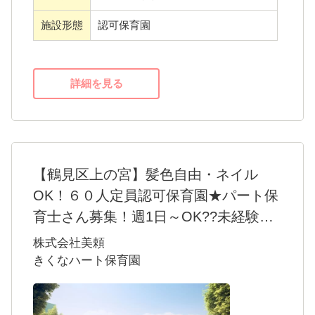
3.自己肯定感を育む保育
施設形態
認可保育園
＊こんな方におすすめ！＊
・配慮が必要な子どもとの関りに興味がある
詳細を見る
方
・保護者や療育施設など、幅広い関わりのな
かで子どもの成長をサポートしていきたい方
・障害について学び、スキルアップをしてい
【鶴見区上の宮】髪色自由・ネイル
きたい方
OK！６０人定員認可保育園★パート保
育士さん募集！週1日～OK??未経験・
ブランクのある方でもお気軽にお問い
株式会社美頼
合わせください♪
きくなハート保育園
＊きくなハート保育園ってこんな園??＊
住宅街のなかにある、まるで小さなおうちの