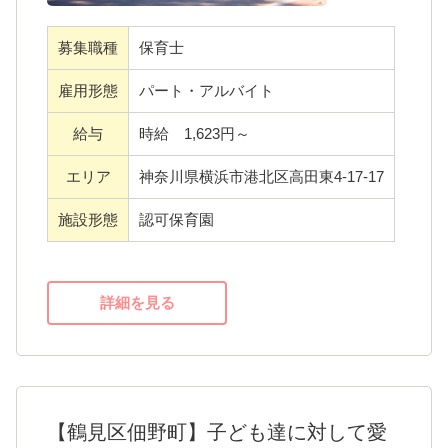
たひと味違う保育は当協会の自慢であり、特
徴でもあります。
募集職種
保育士
保育の幅を広げるため、新たに非常勤の保育
雇用形態
パート・アルバイト
士さんを募集中！
給与
時給 1,623円～
・さまざまな経験を持つ先輩たちと一緒に仕
エリア
神奈川県横浜市港北区高田東4-17-17
事を進めていく中で学べることはたくさん！
保育士のみならず、人として成長できる環境
施設形態
認可保育園
となっています。
・互いを支え合うという意識の根付いた職場
なので、困ったことがあってもすぐに相談可
詳細を見る
能。安心感をもって働けますよ。
子どもたちとの会話やスキンシップを大切に
しながら日々の業務に取り組める方を求めて
【鶴見区佃野町】子ども達に対して愛