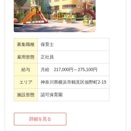
・頑張りを評価する年2回の賞与にくわえて住
宅手当もご用意しているので、やりがいを求
めている方にもぴったりです。
・未経験の方もご応募可能！慣れるまで丁寧
募集職種
保育士
に指導いたしますのでご安心ください。
雇用形態
正社員
・勤務日数・勤務時間にはゆとりがあるの
給与
月給 217,000円～275,100円
で、無理のない働き方ができます。
エリア
神奈川県横浜市鶴見区佃野町2-19
施設形態
認可保育園
詳細を見る