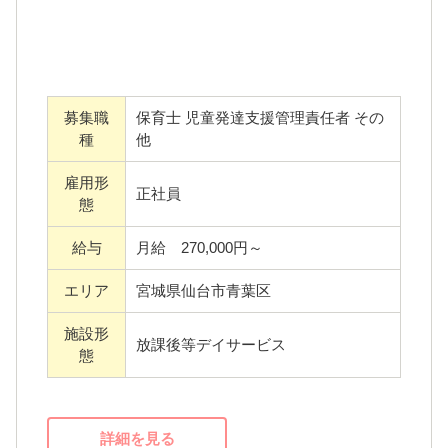
ゼロベースでの立ち上げとなりますので、既
成概念や業界の通例に捉われずに、人を育
て、施設を育てる強い志のある方をお待ちし
ております。
募集職
保育士 児童発達支援管理責任者 その
少しでも興味を持ってくださった方は、ぜひ
種
他
一度ご連絡ください！
雇用形
正社員
態
一人ひとりが持つ個性感を尊重する「サード
プレイス」を実現します。
給与
月給 270,000円～
当園を利用することで感情表現豊かな個性へ
エリア
宮城県仙台市青葉区
と変化します。
施設形
それが一人ひとりの自己肯定感を高め、自身
放課後等デイサービス
態
の持つ「個性」へとつながっていきます。
「生まれてきたことに喜びを感じ、楽しむこ
と」で保護者と一緒に学び合い、成長し合え
詳細を見る