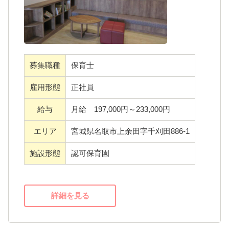
える環境」
・「柔軟な働き方・キャリアが築けます」
・「子どもたち・保護者に伝わる先生たちの
雰囲気が自慢」
募集職種
保育士
雇用形態
正社員
給与
月給 197,000円～233,000円
エリア
宮城県名取市上余田字千刈田886-1
施設形態
認可保育園
詳細を見る