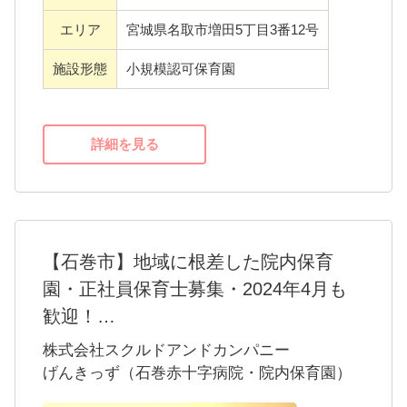
エリア
宮城県名取市増田5丁目3番12号
施設形態
小規模認可保育園
詳細を見る
【石巻市】地域に根差した院内保育
園・正社員保育士募集・2024年4月も
歓迎！
石巻赤十字病院内保育園・げんきっずのポイ
株式会社スクルドアンドカンパニー
ント5選
げんきっず（石巻赤十字病院・院内保育園）
・「働く保護者の方をサポートする院内保育