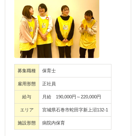
園」
・「新卒保育士・産休育休明け保育士・未経
験保育士も活躍中」
・「保育のプロフェッショナルとして高めあ
える環境」
・「柔軟な働き方・キャリアが築けます」
・「子どもたち・保護者に伝わる先生たちの
雰囲気が自慢」
募集職種
保育士
雇用形態
正社員
給与
月給 190,000円～220,000円
エリア
宮城県石巻市蛇田字新上沼132-1
施設形態
病院内保育