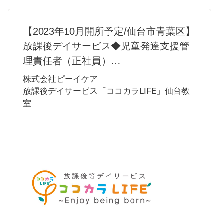
【2023年10月開所予定/仙台市青葉区】
放課後デイサービス◆児童発達支援管
理責任者（正社員）
＜ゼロベースの立ち上げから一緒に施設を作
株式会社ピーイケア
ってくださる方を募集＞
放課後デイサービス「ココカラLIFE」仙台教
室
「管理者」としての業務はどれも大事なこと
ばかりですので優劣をつけられる訳ではあり
ませんが、選考の基準として、そこで働いて
くれている「人財をみること」だという当社
の考えに賛同していただけるかどうかを一つ
の目安にしたいと考えております。管理者と
して、スタッフの皆さんの指導を始めとする
施設運営を行っていただくことになります。