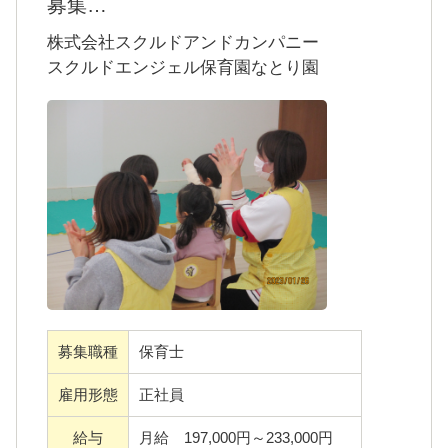
募集
スクルドエンジェル保育園なとり園のポイン
株式会社スクルドアンドカンパニー
ト5選
スクルドエンジェル保育園なとり園
・「地域と連携を取りながら保育運営」
・「新卒保育士・産休育休明け保育士・未経
験保育士も活躍中」
・「保育のプロフェッショナルとして高めあ
える環境」
・「柔軟な働き方・キャリアが築けます」
・「子どもたち・保護者に伝わる先生たちの
雰囲気が自慢」
募集職種
保育士
雇用形態
正社員
給与
月給 197,000円～233,000円