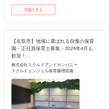
詳細を見る
【名取市】地域に選ばれる自慢の保育
園・正社員保育士募集・2024年4月も
歓迎！
スクルドエンジェル保育園増田園のポイント5
株式会社スクルドアンドカンパニー
選
スクルドエンジェル保育園増田園
・「子育て支援とモンテッソーリ教育を推
奨」
・「新卒保育士・産休育休明け保育士・未経
験保育士も活躍中」
・「保育のプロフェッショナルとして高めあ