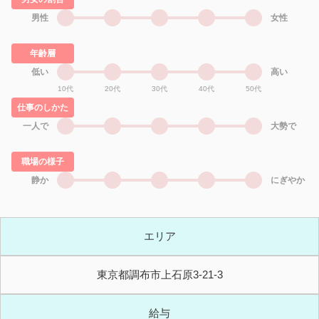
男性
女性
年齢層
低い
高い
10代
20代
30代
40代
50代
仕事のしかた
一人で
大勢で
職場の様子
静か
にぎやか
エリア
東京都調布市上石原3-21-3
給与