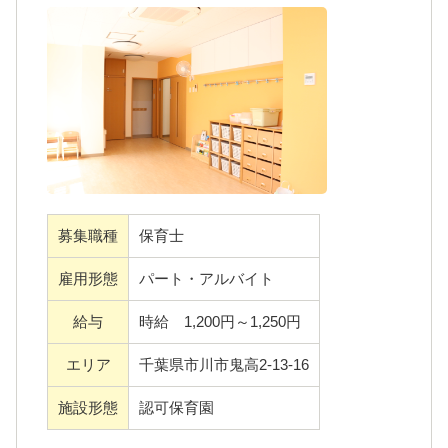
現在遅番（19時まで勤務）ができる方を募集
しています。求めているのは、子どもからの
しております。
サインや変化にいち早く気づけるよう、注意
勤務日数は応相談。
深く見守ってくださる方。そのためにも、子
どもたちに安心感を与えられる方はぜひ力を
①１日６時間以上、20日の勤務が可能な方
貸してください！あなたからのご応募をお待
別途市処遇改善手当が付与されます。
ちしています。
②非常勤勤務の方（朝又は遅勤務）
扶養内も可能です。早、遅可能で時給UP！
TikTokやっています。ぜひ検索してみてくださ
募集職種
保育士
い。
その他の勤務時間もお気軽にご相談くださ
雇用形態
パート・アルバイト
い。
給与
時給 1,200円～1,250円
エリア
千葉県市川市鬼高2-13-16
施設形態
認可保育園