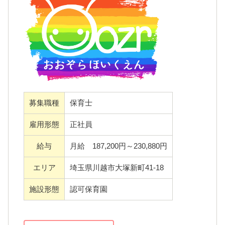
「あそびのてんさい保育園」は、遊ぶ・食べ
る・ 笑う・お話しすることが大好きで、お友
達も家族もみんな大好き！！そんな健やかな
心身（こころ）を持った子どもたちの笑顔と
希望がたくさんつまった、明るい未来の宝箱
です。
キラキラと輝く宝物の未知数の可能性、そし
募集職種
保育士
て個性を伸ばす為の基礎作りを行う大切な時
雇用形態
正社員
期を、大人の観点で左右せず、家族の一員と
して温かく子どもの今を尊重し磨く事が、当
給与
月給 187,200円～230,880円
園の考える〝保育〟です。
エリア
埼玉県川越市大塚新町41-18
施設形態
認可保育園
★働きやすい環境
先⽣⼀⼈ひとりが⼼にゆとりを持って働いて