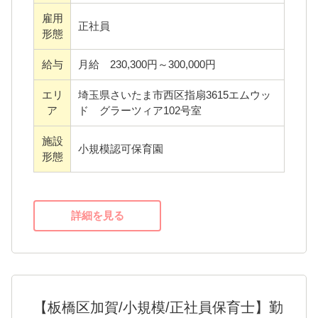
・ありのままの自分でいることを認められ、
雇用
正社員
受け入れ、それを愛し共感することで、子ど
形態
もが幸せと感じることができる自己肯定感を
給与
月給 230,300円～300,000円
育み、健やかに育つための保育を行います。
・地域と密接な連携に努めると共に、家庭と
エリ
埼玉県さいたま市西区指扇3615エムウッ
ア
ド グラーツィア102号室
の連携を密にし、園と家庭との理解と協調を
目指します。
施設
小規模認可保育園
形態
「あそびのてんさい保育園」は、遊ぶ・食べ
る・ 笑う・お話しすることが大好きで、お友
詳細を見る
達も家族もみんな大好き！！そんな健やかな
心身（こころ）を持った子どもたちの笑顔と
希望がたくさんつまった、明るい未来の宝箱
です。
キラキラと輝く宝物の未知数の可能性、そし
【板橋区加賀/小規模/正社員保育士】勤