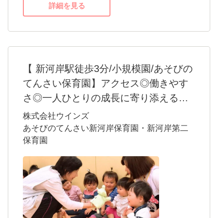
詳細を見る
いただけるよう、持ち帰り仕事や残業は殆ど
ない働きやすい環境を提供いたします。
翌月のお休みの希望をお聞きして、シフト作
成に反映させます。
急なシフト変更にも即対応できる勤務体制。
【 新河岸駅徒歩3分/小規模園/あそびの
土曜日出勤した場合は、平日に振休が取れま
てんさい保育園】アクセス◎働きやす
す。
さ◎一人ひとりの成長に寄り添える小
年間公休日120日+有給100％消化推奨なので、
規模園です！
株式会社ウインズ
プライベートも充実させてください。
当園は定員19名の小規模保育園です。
あそびのてんさい新河岸保育園・新河岸第二
保育園
子どものありのままの姿を受け入れ、親密な
保育士資格をお持ちの方なら、新卒、ブラン
感情「愛着」を育むことが重要と考え、
クさん、未経験者でも大歓迎！
子どもが笑顔になれるような、プラスの言葉
系列園は20代からシニア先生まで、幅広い年
（褒めたり愛情を伝える）かけを積極的に
齢層の保育士が活躍している、家庭的な温も
行う保育を心がけております。
りのある保育園です。
子どもが主役の保育園です。