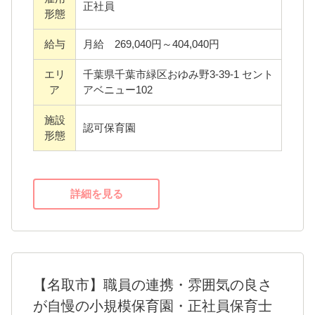
る、あたたかく風通しの良い環境を整えてい
正社員
形態
ます。
・書類作成に行き詰ったとき
給与
月給 269,040円～404,040円
・行事の準備が間に合わないとき
エリ
千葉県千葉市緑区おゆみ野3-39-1 セント
・子どもへの関わり方に迷ったとき
ア
アベニュー102
・保護者対応に不安を感じたときも「こんな
施設
こと聞いていいのかな…」と思わずに遠慮な
認可保育園
形態
く声をかけてください。
園長や先輩職員が一緒に考え、一人ひとりの
ペースに合わせて少しづつ丁寧に教えます。
詳細を見る
また職員配置にも配慮し、先生の人数にゆと
りをもたせています。
一人に負担か偏らない体制を整えることで落
ち着いて保育や行事準備に向き合える環境を
【名取市】職員の連携・雰囲気の良さ
作っています。
が自慢の小規模保育園・正社員保育士