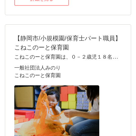
ます。
点に人と社会の成長を支える事業を1985年よ
り続けています。
保育事業においても、園の運営を通じて関わ
るすべての人たちの成長と自己実現をグルー
【静岡市/小規模園/保育士パート職員】
プ全体として支援し、地域と社会の活性に貢
こねこのーと保育園
献いたします。
こねこのーと保育園は、０－２歳児１８名が
過ごす、静岡市清水区認可小規模保育園で
一般社団法人みのり
す。集団保育では味わえない、ひとりひとり
こねこのーと保育園
の子どもと向き合う保育をやってみません
か？
「その子らしさとともに歩む」を理念として
掲げ、たっぷりの愛情と心の根っこが育める
よう努めています。子どもの小さな変化、成
長、食事の新しい好きとの発見など日々の変