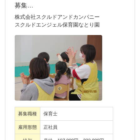
お休みについても有給のとりやすい環境で
募集
す。
スクルドエンジェル保育園なとり園のポイン
株式会社スクルドアンドカンパニー
家庭の都合や体調、プライベートな要諦など
ト5選
スクルドエンジェル保育園なとり園
も相談しやすく職員同士が「お互いさま」の
・「地域と連携を取りながら保育運営」
気持ちで支え合っています。
・「新卒保育士・産休育休明け保育士・未経
年齢や経験は問いません。
験保育士も活躍中」
経験の有無に関わらず、それぞれの良さを活
・「保育のプロフェッショナルとして高めあ
かしながら活躍できる園です。
える環境」
職員同士の仲が良く、笑顔や会話の多いあた
・「柔軟な働き方・キャリアが築けます」
たかな職場です。
・「子どもたち・保護者に伝わる先生たちの
安心して働きながら子どもたちの成長を一緒
雰囲気が自慢」
に喜び合える仲間をお待ちしております。
資格をお持ちの方であれば、未経験やブラン
募集職種
保育士
クがある方でも応募が可能です。先輩スタッ
雇用形態
正社員
フが丁寧に指導いたしますのでご安心くださ