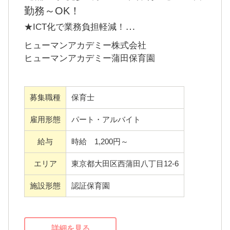
専門職として専門性を向上したい方
勤務～OK！
子どもたちと一緒に毎日過ごしながら楽しん
★ICT化で業務負担軽減！
で成長したい方
ICT化を推進し、保育に専念できる環境整備を
ヒューマンアカデミー株式会社
自分自身に自信のない方は、ぜひ仲間と一緒
進めています
ヒューマンアカデミー蒲田保育園
に一歩ずつステップアップしましょう！
★ワークライフバランスを大切にしていま
す！
募集職種
保育士
【保育方針】
残業も極力少なくし、長く働けるよう職員同
子どもが安心して楽しく過ごすことができる
士工夫をしています。
雇用形態
パート・アルバイト
場所を目指しています。専門職として保育士
★充実の研修プログラム！
給与
時給 1,200円～
が生き生きとやりがいを持って楽しく仕事が
集合研修、オンライン研修、認定研修など学
でき、子どもと接することができる環境を整
エリア
東京都大田区西蒲田八丁目12-6
びやスキルアップをしたい方もしっかりサポ
備しなければならないと感じました。そのた
ートしています。
施設形態
認証保育園
めに専門職として専門性を伸ばすための研修
体系を構築し、スタッフも子どもと一緒に成
＜運営法人＞
長していくことができる保育園を目指してい
わたしたちヒューマングループは、教育を基
詳細を見る