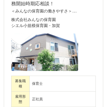
て個性を伸ばす為の基礎作りを行う大切な時
務開始時期応相談！
期を、大人の観点で左右せず、家族の一員と
＜みんなの保育園の働きやすさ＞
して温かく子どもの今を尊重し磨く事が、当
●完全週休二日制・・・土曜出勤の場合は平日
株式会社みんなの保育園
園の考える〝保育〟です。
に振替えてしっかりお休み
シエル小規模保育園・加賀
●ICT導入・・・業務効率化を図っています
●平均年齢は31歳・・・若手からベテランまで
★働きやすい環境
幅広い年齢層の職員が働いています
先⽣⼀⼈ひとりが⼼にゆとりを持って働いて
●研修制度・・・資格支援制度もありキャリア
いただけるよう、持ち帰り仕事や残業は殆ど
サポートが充実
ない働きやすい環境を提供いたします。
●キャリアパス・・・クラスサポート、担任、
先生方一人ひとりのお休みの希望をお聞きし
リーダー、主任など、あなたにあったキャリ
募集職
て、シフト作成に反映させます。
アパスの経験を積むことができます
保育士
種
急なシフト変更にも即対応できる勤務体制。
●福利厚生充実・・・・ベネフィットステーシ
土曜日出勤した場合は、平日に振休が取れま
雇用形
ョンの導入や心理カウンセラーの常駐、
正社員
態
す。
NISA/iDeCoの導入など当社だけの福利厚生が