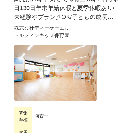
日130日年末年始休暇と夏季休暇あり/
未経験やブランクOK/子どもの成長を
共に喜んでくださる保育士さんを募集
株式会社ディーケーエル
中
ドルフィンキッズ保育園
株式会社ディーケーエルが運営する「ドルフ
ィンキッズ保育園」。2018年4月から認可保育
園となりました。家庭的な雰囲気の中、一人
ひとりの成長を見守りながら、のびのびとし
た保育を行っています。
当園では、「働きやすさ」を第一に考えた職
場づくりを大切にしています。
募集
保育は一人で抱え込む仕事ではありません。
保育士
職種
だからこそどんなことでも気楽に相談でき
雇用