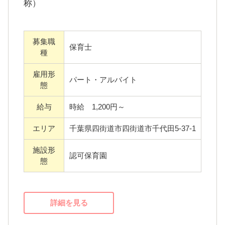
【四街道市/パート保育士】オープニン
グスタッフ募集！勤務日数・時間は応
相談♪
＜2024年４月開園予定＞
株式会社橘花会
60名定員の予定です。
[2024年4月開園予定 ]ベアキッズ千代田園（仮
称）
簡易的な園庭に加えて、大きな公園の千代田
近隣公園に隣接しており、よい保育環境の立
地です。
処遇改善手当Ⅲは別途支給となります。
常勤勤務では、市処遇改善手当が、さらに追
加となります。
募集職
保育士としての資格をお持ちの方、取得予定
保育士