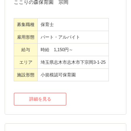
雇用形
クとおもてなしの心をもって、質の高いサー
パート・アルバイト
態
ビスを提供しています。
給与
時給 1,140円～1,350円
『すべての人』には、ご利用者やご入居者だ
けでなく、もちろん、職員も含まれます。
千葉県千葉市中央区蘇我5丁目44番2
エリア
研修制度や新人職員へのフォロー体制、職員
号
が働きやすい環境づくりはもちろん、仕事と
施設形
認可保育園
プライベートを両立しやすい制度をととのえ
態
ています。
あなたにとっての働きやすさ、やりがい、そ
して成長がきっと感じられるはずです。
詳細を見る
【志木市/保育士パート】早出手当あり
♪7時～13時・週５日