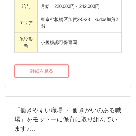
年間公休日120日+有給100％消化推奨なので、
あります
給与
月給 220,000円～242,000円
プライベートも充実させてください。
東京都板橋区加賀2-5-28 kudos加賀2
ICTを導入し、仕事の負担軽減に取り組んでい
エリア
階
ます。
施設形
小規模認可保育園
態
保育士資格をお持ちの方なら、新卒、ブラン
クさん、未経験者でも大歓迎！
20代からシニア先生まで、幅広い年齢層の保
詳細を見る
育士が活躍している、家庭的な温もりのある
保育園です。
まずはお気軽にお問い合わせ下さい。
「働きやすい職場 ・ 働きがいのある職
場」をモットーに保育に取り組んでい
ます♪