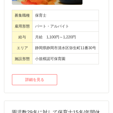
化の喜びあえる環境です。
無資格の方、７０代の方、小さなお子さまが
募集職種
保育士
いる方など多様な方がいる環境になっている
と思います。
雇用形態
パート・アルバイト
ぜひ、安心して自分の思いを表現してのびの
給与
月給 1,100円～1,220円
び生活できるお家のような環境づくりを一緒
にしていきませんか？
エリア
静岡県静岡市清水区弥生町11番30号
施設形態
小規模認可保育園
詳細を見る
園児数29名に対して保育士15名/年間休