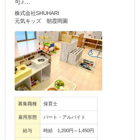
可♪
東武東上線「朝霞駅」[朝霞台駅」より徒歩15
株式会社SHUHARI
分のところにある0歳から2歳まで定員21名の
元気キッズ 朝霞岡園
小規模保育園です。パートの保育士として一
緒に働いていただける方を募集しています。
・有給有（就業日数により法定通り付与）
・希望日は事前申請あればお休み可
・残業ほぼなし
・連絡帳はICT導入済
・サービス残業・持ち帰り仕事禁止
募集職種
保育士
・勤怠システム導入
・早番は時間帯による時給アップあり
雇用形態
パート・アルバイト
・産休・育休取得100％
給与
時給 1,200円～1,450円
・副業可