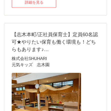
詳細を見る
【志木本町/正社員保育士】定員60名認
可★やりたい保育も働く環境も！どち
らもあります♪
職員の笑顔＝子どもの笑顔。
株式会社SHUHARI
働く環境づくりに力をいれています。
元気キッズ 志木園
・年間休日124日
・アニバーサリー休暇
・完全週休2日制
・1時間単位で有給取得可
・残業5時間/月(2022年実績)