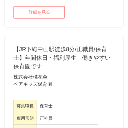
詳細を見る
【JR下総中山駅徒歩8分/正職員/保育
士】年間休日・福利厚生 働きやすい
保育園です
当園は現在配置基準は満たしておりますが、
株式会社橘花会
余裕のある保育を見据えての募集です。保育
ベアキッズ保育園
士としての資格をお持ちの方、取得予定の方
であれば、経験や年齢は問いません。
先輩保育士がフォローしていきますので安心
してご応募ください。