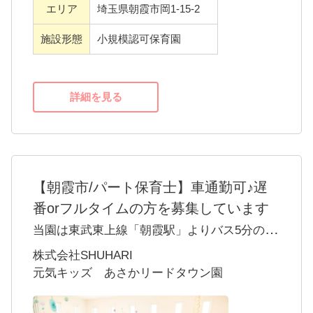
・ライフスタイルに併せて異動や雇用形態の
エリア
埼玉県朝霞市岡1-15-2
転換可
施設形態
小規模認可保育園
詳細を見る
【朝霞市/パート保育士】車通勤可♪遅
番orフルタイムの方を募集しています
当園は東武東上線「朝霞駅」よりバス5分のと
ころにある、0歳から2歳まで定員19名の小規
株式会社SHUHARI
模保育園です。パートの保育士として一緒に
元気キッズ あさかリードタウン園
働いていただける方を募集しています。