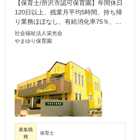
【保育士/所沢市認可保育園】年間休日
の方、未経験の方も大歓迎！
120日以上、残業月平均5時間、持ち帰
20代～ベテランの先生まで幅広い保育士がお
り業務ほぼなし、有給消化率75％、昼
ります。子どもが好きで成長したいと思って
食休憩は休憩室で取得。
社会福祉法人栄光会
いる方であれば年齢関係なく、専門性は徐々
やまゆり保育園
に身に着けていくことができます。
年間休日120日以上、月の残業や持ち帰りの業
務もほとんどなし！昼食休憩は休憩室で取得
できます。保育士34名（※非常勤保育士を含
む）のほかに、庁務員、保育補助員も在籍し
ており、日中も保育から離れて事務作業（行
事企画や準備、月案作成保育の記録）ができ
ます。またICTを活用し、各クラスのノート
PCとタブレットがあります。月の制作物作成
も依頼できます。研修への参加や連休の取得
募集職
保育士
なども安心して取得できます。あきつやまゆ
種