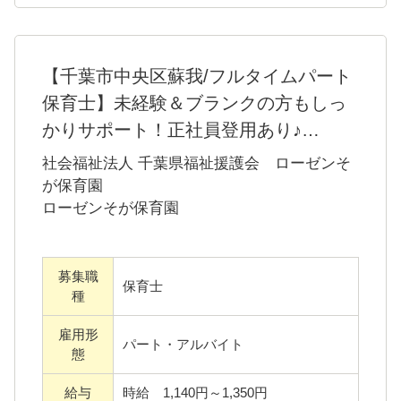
種
の方であれば、経験や年齢は問いません。
ディズニーコーポレートプログラムの福利厚
雇用形
パート・アルバイト
態
生のご利用が可能です。
安定した環境で長く勤続していただけるよ
給与
時給 1,200円～
う、福利厚生の充実に努めております。
エリア
千葉県四街道市四街道市千代田5-37-1
一緒に地域に根差した園をつくっていきませ
んか？
施設形
認可保育園
態
詳細を見る
【千葉市中央区蘇我/フルタイムパート