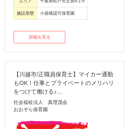
エリア
千葉県松戸市五香6-1-9
い、心身の健全な発達と自立を促す「子ども
中心」の保育に取り組んでまいります。
施設形態
小規模認可保育園
★保育理念
【子どもと保護者の最善の利益を守り、子ど
詳細を見る
もの人格を尊重し、慈しみ、心身ともに健や
かに育てる。】
・ありのままの自分でいることを認められ、
受け入れ、それを愛し共感することで、子ど
【川越市/正職員保育士】マイカー通勤
もが幸せと感じることができる自己肯定感を
もOK！仕事とプライベートのメリハリ
育み、健やかに育つための保育を行います。
をつけて働ける♪
・地域と密接な連携に努めると共に、家庭と
＜しっかり休めると仕事も頑張れる＞
社会福祉法人 真理茂会
の連携を密にし、園と家庭との理解と協調を
当園は年間休日120日以上。
おおぞら保育園
目指します。
土曜出勤の平日振替や、5日間の夏季休暇な
ど、仕事を頑張れる環境を整えています。