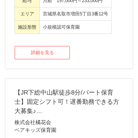
給与
月給 197,000円～233,000円
い。また当園は残業が少なく、年末年始休暇
や夏季休暇もありで、ゆとりを持って働ける
エリア
宮城県名取市増田5丁目3番12号
環境です。
施設形態
小規模認可保育園
賞与や昇給などの待遇をご用意しています♪
悩み事などなんでも相談に乗ります。
詳細を見る
資格をお持ちの方であれば、未経験やブラン
クがある方でも応募が可能です。先輩スタッ
フが丁寧に指導いたしますのでご安心くださ
い。また当園は残業が少なく、年末年始休暇
【JR下総中山駅徒歩8分/パート保育
や夏季休暇もありで、ゆとりを持って働ける
士】固定シフト可！遅番勤務できる方
環境です。
大募集♪
賞与や昇給などの待遇をご用意しています♪
当園は現在配置基準は満たしておりますが、
株式会社橘花会
余裕のある保育を見据えての募集です。
ベアキッズ保育園
当園では、子どもたちとの信頼関係を大切に