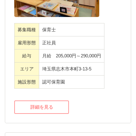
・毎月個人別の残業管理による業務量コント
ロール
・市内合同保育による土曜日出勤の回数軽減
募集職種
保育士
・ICT導入による事務作業の負担軽減
雇用形態
正社員
・サービス残業・持ち帰り仕事禁止
・勤怠システム導入
給与
月給 205,000円～290,000円
・住宅手当最大4万円付与（規定有）
エリア
埼玉県志木市本町3-13-5
・産休・育休取得100％
・地域密着のため、異動に伴う転居なし
施設形態
認可保育園
・退職金制度有
・時短勤務制度
・副業可能
詳細を見る
・ライフスタイルに併せて異動や雇用形態の
転換可
・研修制度も充実しています