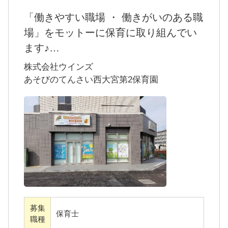
「働きやすい職場 ・ 働きがいのある職
場」をモットーに保育に取り組んでい
＜元気キッズグループについて＞
ます♪
「どんなGENKIも、うけとめる」をコンセプ
令和3年４月、さいたま市西区西大宮駅南口前
株式会社ウインズ
トに、埼玉県志木市、朝霞市、新座市に保育
にオープンした小規模保育園です♪
あそびのてんさい西大宮第2保育園
園や児童発達支援事業所を28施設運営してい
19人のかわいい子ども達に囲まれて、楽しく
ます。子どもたちの10年後、20年後を見据え
お仕事をしませんか！？
て「自分で選択し、決断できる力を養うこ
子ども達に笑顔を届けて頂ける、朗らかな保
と」を軸とした保育を行っています。
育士さんを募集します。
★保育理念
【子どもと保護者の最善の利益を守り、子ど
もの人格を尊重し、慈しみ、心身ともに健や
募集
保育士
かに育てる。】
職種