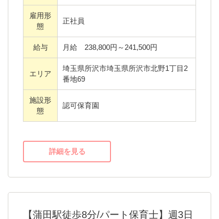
り保育園は
雇用形
「プライベートが充実することで、いい仕事
正社員
態
ができる」を目標にしています。
給与
月給 238,800円～241,500円
だからこそ、かわいい子どもたちのために保
埼玉県所沢市埼玉県所沢市北野1丁目2
エリア
育力を高める自己研鑽にも力を入れることが
番地69
できるのではないでしょうか。
施設形
認可保育園
せっかく保育士という素晴らしい仕事をして
態
いますので、「こうしたい」「あれを取り入
れたいたい」という提案を積極的に取り入
詳細を見る
れ、スタッフ全員があきつやまゆり保育園を
作っていくことができる職場です。
【求める人物像】
純粋に子どもたちと毎日楽しく過ごしたい方
【蒲田駅徒歩8分/パート保育士】週3日