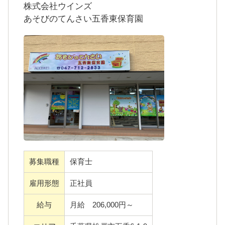
株式会社ウインズは、埼玉県で小規模保育事
株式会社ウインズ
業所を７園と保育所型事業所内保育園を1園、
あそびのてんさい五香東保育園
千葉県で小規模保育事業所を１園運営してい
ます。
「あそびのてんさい保育園」は、遊ぶ・食べ
る・ 笑う・お話しすることが大好きで、お友
達も家族もみんな大好き！！そんな健やかな
心身（こころ）を持った子どもたちの、笑顔
と希望がたくさんつまった宝箱です。
そして子ども達はキラキラと輝くかけがえの
ない愛しい宝物。
募集職種
保育士
家族の一員として温かく見守り、未知数の可
雇用形態
正社員
能性、そして個性を伸ばす為の基礎作りを行
う大切な時期を、大人の観点で左右せず、子
給与
月給 206,000円～
ども一人ひとりの個性を尊重し・心に寄り添