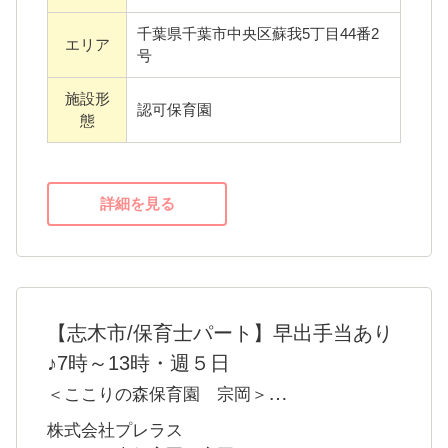
保育士】未経験＆ブランクの方もしっ
かりサポート！正社員登用あり♪
～フランク・未経験の方も大丈夫！～
社会福祉法人 千葉県福祉援護会 ローゼンそ
・定員100名の認可保育園です
が保育園
ローゼンそが保育園
・わからないことや困ったことはすぐに相談
できます
・社員登用実績あり。将来を見据えてパート
から始めたい方も♪
・2時間～フルタイムまで、勤務日数と時間は
ご相談ください
＜社会福祉法人 千葉県福祉援護会について＞
『すべての人が心豊かに暮らすことができる
募集職
保育士
社会形成に貢献します』
種
私たちは、この基本理念のもと、チームワー