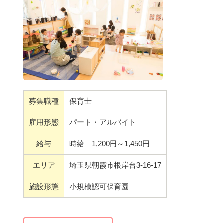
・有給有（就業日数により法定通り付与）
・希望日は事前申請あればお休み可
・残業ほぼなし
・連絡帳はICT導入済
・サービス残業・持ち帰り仕事禁止
募集職種
保育士
・勤怠システム導入
・早番は時間帯による時給アップあり
雇用形態
パート・アルバイト
・産休・育休取得100％
給与
時給 1,200円～1,450円
・副業可
・ライフスタイルに併せて異動や雇用形態の
エリア
埼玉県朝霞市根岸台3-16-17
転換可
施設形態
小規模認可保育園