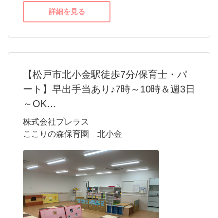
詳細を見る
【松戸市北小金駅徒歩7分/保育士・パ
ート】早出手当あり♪7時～10時＆週3日
～OK
＜ここりの森保育園 北小金＞
株式会社プレラス
当園は松戸市にある小規模認可保育園です。
ここりの森保育園 北小金
一人ひとりの子どもたちの個性や感情を尊重
し、子どもたちが自由に自分らしさを表現で
きるような場となるよう、保育士全員で一生
懸命サポートています。
子育て中の女性が幅広く活躍しています！