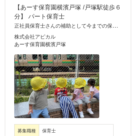
【あーす保育園横濱戸塚 /戸塚駅徒歩６
分】 パート保育士
正社員保育士さんの補助として今までの保育
経験を活して空いた時間でお仕事をしません
株式会社アピカル
か。
あーす保育園横濱戸塚
毎日元気いっぱいの子ども達と一緒に楽しい
時間を過ごせます。また、担任の先生と連携
を取り安全な保育を一緒に行って頂ける方お
待ちしております。
パート勤務になりますので、お時間と曜日は
ご相談いただけます。
現在8：30-14：30の時間のご勤務も可能でご
ざいます！
人気のお時間になりますのでご興味がござい
募集職種
保育士
ましたらご応募お待ちしております♪