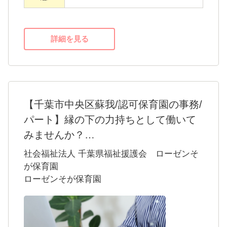
詳細を見る
【千葉市中央区蘇我/認可保育園の事務/
パート】縁の下の力持ちとして働いて
みませんか？
～仕事もプライベートも充実の働きやすさ～
社会福祉法人 千葉県福祉援護会 ローゼンそ
・定員100名の認可保育園です
が保育園
ローゼンそが保育園
・土日祝日お休み※行事の際は出勤の可能性
あり
＜社会福祉法人 千葉県福祉援護会について＞