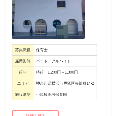
子どもたちが「明日も来たい」と思ってもら
えるためには、スタッフがイキイキと仕事に
取り組める職場作りが大切だと考えておりま
す。小規模保育園ですので、子どもたち一人
ひとりとじっくり向き合って保育をすること
ができます。また、スタッフは20代～50代と
募集職種
保育士
幅広く活躍しています。
雇用形態
パート・アルバイト
給与
時給 1,200円～1,300円
エリア
神奈川県横浜市戸塚区矢部町14-2
施設形態
小規模認可保育園
詳細を見る