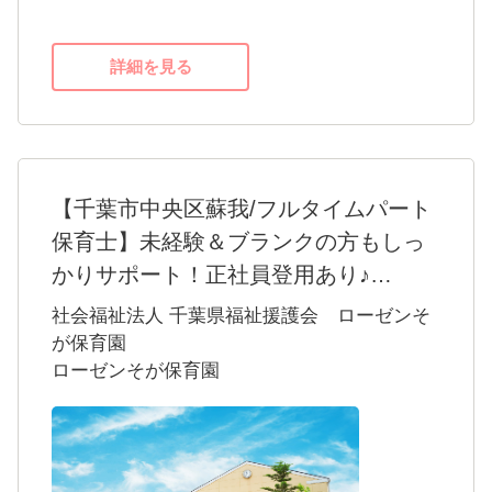
詳細を見る
【千葉市中央区蘇我/フルタイムパート
保育士】未経験＆ブランクの方もしっ
かりサポート！正社員登用あり♪
～フランク・未経験の方も大丈夫！～
社会福祉法人 千葉県福祉援護会 ローゼンそ
・定員100名の認可保育園です
が保育園
ローゼンそが保育園
・わからないことや困ったことはすぐに相談
できます
・社員登用実績あり。将来を見据えてパート
から始めたい方も♪