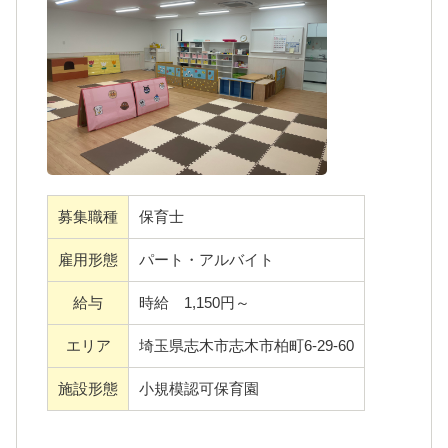
きるような場となるよう、保育士全員で一生
懸命サポートています。
子育て中の女性が幅広く活躍しています！
経験や年齢は問いません。未経験の方はしっ
かりフォローしますし、経験者の方はぜひ経
験値を活かしてご活躍ください。
募集職種
保育士
雇用形態
パート・アルバイト
＜運営会社＞
ここりの森保育園を運営する株式会社プレラ
給与
時給 1,150円～
スは、半日型デイサービスや飲食事業など、
エリア
埼玉県志木市志木市柏町6-29-60
他事業をを展開している福祉関係会社です。
子育て中の女性が幅広く活躍しており、社員
施設形態
小規模認可保育園
からの意見を受け入れ、働きやすい環境づく
りを目指しています。