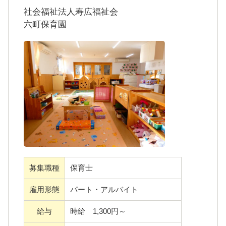
子どもたちの笑顔がもたらす癒しや明日への
社会福祉法人寿広福祉会
希望の尊さを大切に考え、温もりのある環境
六町保育園
のなかでの保育を目指しています。
18時30分までの勤務が可能であれば一日の勤
務時間は応相談♪ご希望をお聞かせください。
募集職種
保育士
雇用形態
パート・アルバイト
給与
時給 1,300円～