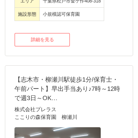
エリア
千葉県松戸市金ケ作408-318
他事業をを展開している福祉関係会社です。
子育て中の女性が幅広く活躍しており、社員
施設形態
小規模認可保育園
からの意見を受け入れ、働きやすい環境づく
りを目指しています。
詳細を見る
【志木市・柳瀬川駅徒歩1分/保育士・
午前パート】早出手当あり♪7時～12時
で週3日～OK
＜ここりの森保育園 柳瀬川＞
株式会社プレラス
当園は志木市にある小規模認可保育園です。
ここりの森保育園 柳瀬川
一人ひとりの子どもたちの個性や感情を尊重
し、子どもたちが自由に自分らしさを表現で