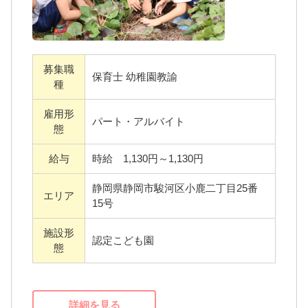
ます。
募集職
保育士 幼稚園教諭
種
雇用形
パート・アルバイト
態
給与
時給 1,130円～1,130円
静岡県静岡市駿河区小鹿二丁目25番
エリア
15号
施設形
認定こども園
態
詳細を見る