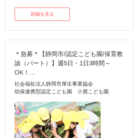
あなたにとっての働きやすさ、やりがい、そ
して成長がきっと感じられるはずです。
詳細を見る
＊急募＊【静岡市/認定こども園/保育教
諭（パート）】週5日・1日3時間～
OK！
当園は定員159名、0歳～5歳を預かる幼保連携
社会福祉法人静岡市厚生事業協会
型こども園です。
幼保連携型認定こども園 小鹿こども園
広い芝生の園庭では子供たちが思いっきり体
を動かし、自然に親しみ心豊かに過ごしてい
ます。
隣接する「ケアハウス白寿荘」にクラス高齢
者の方や、地域の方との交流も大切にしてい