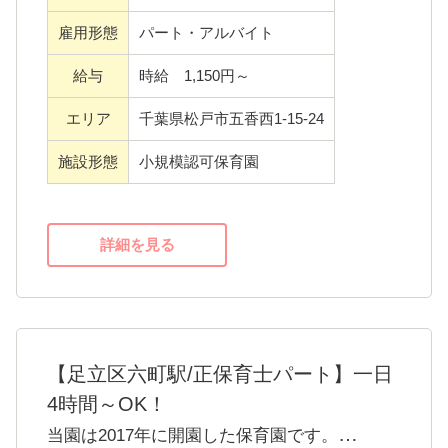
雇用形態
パート・アルバイト
＜運営会社＞
ここりの森保育園を運営する株式会社プレラ
給与
時給 1,150円～
スは、半日型デイサービスや飲食事業など、
エリア
千葉県松戸市五香西1-15-24
他事業をを展開している福祉関係会社です。
子育て中の女性が幅広く活躍しており、社員
施設形態
小規模認可保育園
からの意見を受け入れ、働きやすい環境づく
りを目指しています。
詳細を見る
【足立区六町駅/正保育士パート】一日
4時間～OK！
当園は2017年に開園した保育園です。