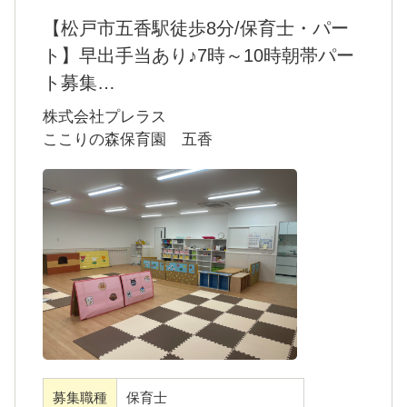
【松戸市五香駅徒歩8分/保育士・パー
ト】早出手当あり♪7時～10時朝帯パー
ト募集
＜ここりの森保育園 五香＞
株式会社プレラス
当園は松戸市にある小規模認可保育園です。
ここりの森保育園 五香
一人ひとりの子どもたちの個性や感情を尊重
し、子どもたちが自由に自分らしさを表現で
きるような場となるよう、保育士全員で一生
懸命サポートています。
子育て中の女性が幅広く活躍しています！
経験や年齢は問いません。未経験の方はしっ
かりフォローしますし、経験者の方はぜひ経
験値を活かしてご活躍ください。
募集職種
保育士