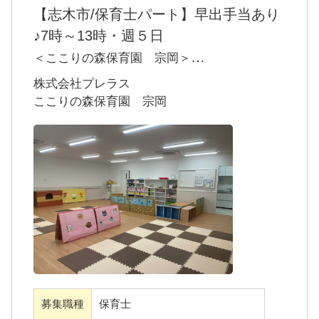
【志木市/保育士パート】早出手当あり
♪7時～13時・週５日
＜ここりの森保育園 宗岡＞
当園は志木市にある小規模認可保育園です。
株式会社プレラス
一人ひとりの子どもたちの個性や感情を尊重
ここりの森保育園 宗岡
し、子どもたちが自由に自分らしさを表現で
きるような場となるよう、保育士全員で一生
懸命サポートています。
子育て中の女性が幅広く活躍しています！
経験や年齢は問いません。未経験の方はしっ
かりフォローしますし、経験者の方はぜひ経
験値を活かしてご活躍ください。
募集職種
保育士
＜運営会社＞