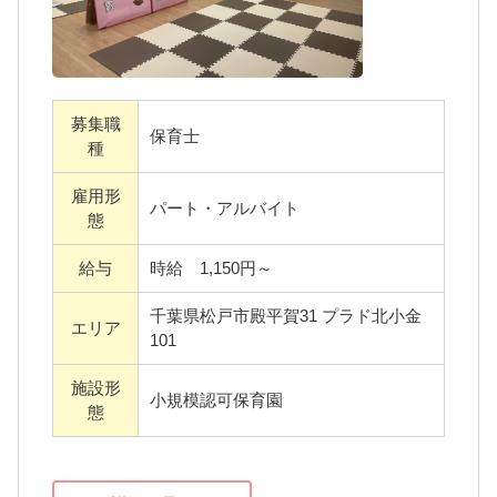
経験や年齢は問いません。未経験の方はしっ
かりフォローしますし、経験者の方はぜひ経
験値を活かしてご活躍ください。
募集職
保育士
種
＜運営会社＞
雇用形
ここりの森保育園を運営する株式会社プレラ
パート・アルバイト
態
スは、半日型デイサービスや飲食事業など、
給与
時給 1,150円～
他事業をを展開している福祉関係会社です。
子育て中の女性が幅広く活躍しており、社員
千葉県松戸市殿平賀31 プラド北小金
エリア
からの意見を受け入れ、働きやすい環境づく
101
りを目指しています。
施設形
小規模認可保育園
態