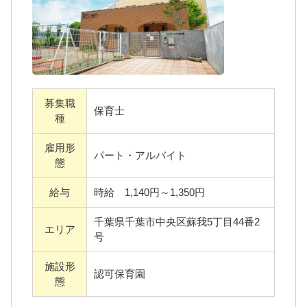
・2時間～フルタイムまで、勤務日数と時間は
ご相談ください
＜社会福祉法人 千葉県福祉援護会について＞
『すべての人が心豊かに暮らすことができる
募集職
保育士
社会形成に貢献します』
種
私たちは、この基本理念のもと、チームワー
雇用形
クとおもてなしの心をもって、質の高いサー
パート・アルバイト
態
ビスを提供しています。
給与
時給 1,140円～1,350円
『すべての人』には、ご利用者やご入居者だ
けでなく、もちろん、職員も含まれます。
千葉県千葉市中央区蘇我5丁目44番2
エリア
研修制度や新人職員へのフォロー体制、職員
号
が働きやすい環境づくりはもちろん、仕事と
施設形
認可保育園
プライベートを両立しやすい制度をととのえ
態
ています。