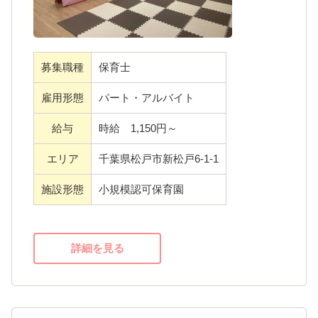
験値を活かしてご活躍ください。
募集職種
保育士
＜運営会社＞
雇用形態
パート・アルバイト
ここりの森保育園を運営する株式会社プレラ
スは、半日型デイサービスや飲食事業など、
給与
時給 1,150円～
他事業をを展開している福祉関係会社です。
エリア
千葉県松戸市新松戸6-1-1
子育て中の女性が幅広く活躍しており、社員
からの意見を受け入れ、働きやすい環境づく
施設形態
小規模認可保育園
りを目指しています。
詳細を見る