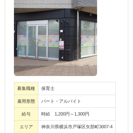
育ができます！
子どもたちが「明日も来たい」と思ってもら
えるためには、スタッフがイキイキと仕事に
取り組める職場作りが大切だと考えておりま
すので園長含めスタッフ一同働きやすい環境
つくりを心掛け日々努めております。小規模
保育園ですので、子どもたち一人ひとりとじ
っくり向き合って保育をすることができま
す。また、スタッフは20代～50代と幅広く活
躍しています。
募集職種
保育士
雇用形態
パート・アルバイト
給与
時給 1,200円～1,300円
エリア
神奈川県横浜市戸塚区矢部町3007-4