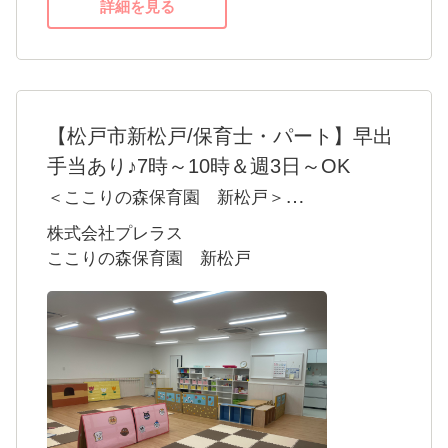
詳細を見る
【松戸市新松戸/保育士・パート】早出
手当あり♪7時～10時＆週3日～OK
＜ここりの森保育園 新松戸＞
当園は松戸市にある小規模認可保育園です。
株式会社プレラス
一人ひとりの子どもたちの個性や感情を尊重
ここりの森保育園 新松戸
し、子どもたちが自由に自分らしさを表現で
きるような場となるよう、保育士全員で一生
懸命サポートています。
子育て中の女性が幅広く活躍しています！
経験や年齢は問いません。未経験の方はしっ
かりフォローしますし、経験者の方はぜひ経