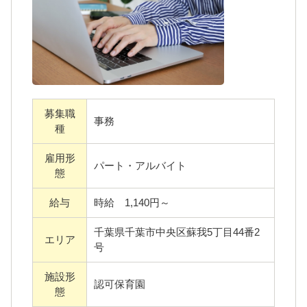
『すべての人が心豊かに暮らすことができる
社会形成に貢献します』
私たちは、この基本理念のもと、チームワー
クとおもてなしの心をもって、質の高いサー
ビスを提供しています。
募集職
事務
『すべての人』には、ご利用者やご入居者だ
種
けでなく、もちろん、職員も含まれます。
雇用形
研修制度や新人職員へのフォロー体制、職員
パート・アルバイト
態
が働きやすい環境づくりはもちろん、仕事と
給与
時給 1,140円～
プライベートを両立しやすい制度をととのえ
ています。
千葉県千葉市中央区蘇我5丁目44番2
エリア
あなたにとっての働きやすさ、やりがい、そ
号
して成長がきっと感じられるはずです。
施設形
認可保育園
態