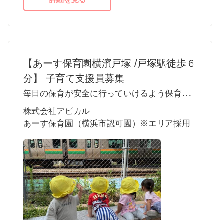
【あーす保育園横濱戸塚 /戸塚駅徒歩６
分】 子育て支援員募集
毎日の保育が安全に行っていけるよう保育士
さんと連携を取り縁の下の力持ちとして、保
株式会社アピカル
育園の補助業務全般を行って頂ける方募集い
あーす保育園（横浜市認可園）※エリア採用
たします。毎日元気いっぱいの子ども達と一
緒に楽しい時間を過ごせます。子育て支援員
としてお仕事されていた経験がある方是非、
あーす保育園横濱戸塚で一緒に働いてみませ
んか。