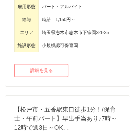
雇用形態
パート・アルバイト
ここりの森保育園を運営する株式会社プレラ
スは、半日型デイサービスや飲食事業など、
給与
時給 1,150円～
他事業をを展開している福祉関係会社です。
エリア
埼玉県志木市志木市下宗岡3-1-25
子育て中の女性が幅広く活躍しており、社員
からの意見を受け入れ、働きやすい環境づく
施設形態
小規模認可保育園
りを目指しています。
詳細を見る
【松戸市・五香駅東口徒歩1分！/保育
士・午前パート】早出手当あり♪7時～
12時で週3日～OK