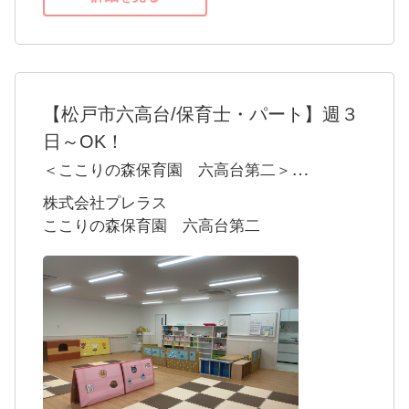
【松戸市六高台/保育士・パート】週３
日～OK！
＜ここりの森保育園 六高台第二＞
当園は松戸市にある小規模認可保育園です。
株式会社プレラス
一人ひとりの子どもたちの個性や感情を尊重
ここりの森保育園 六高台第二
し、子どもたちが自由に自分らしさを表現で
きるような場となるよう、保育士全員で一生
懸命サポートています。
子育て中の女性が幅広く活躍しています！
経験や年齢は問いません。未経験の方はしっ
かりフォローしますし、経験者の方はぜひ経