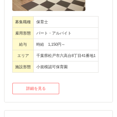
験値を活かしてご活躍ください。
募集職種
保育士
＜運営会社＞
雇用形態
パート・アルバイト
ここりの森保育園を運営する株式会社プレラ
スは、半日型デイサービスや飲食事業など、
給与
時給 1,150円～
他事業をを展開している福祉関係会社です。
エリア
千葉県松戸市六高台8丁目41番地1
子育て中の女性が幅広く活躍しており、社員
からの意見を受け入れ、働きやすい環境づく
施設形態
小規模認可保育園
りを目指しています。
詳細を見る