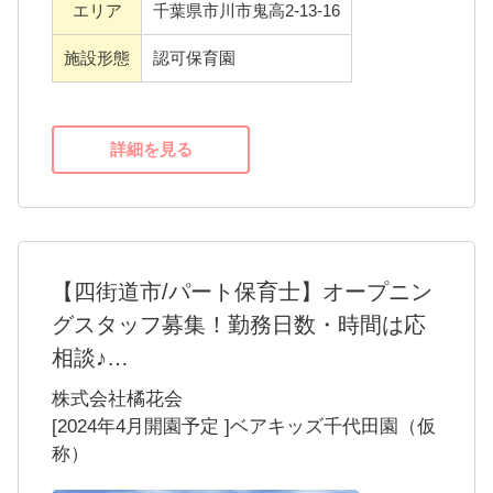
エリア
千葉県市川市鬼高2-13-16
施設形態
認可保育園
詳細を見る
【四街道市/パート保育士】オープニン
グスタッフ募集！勤務日数・時間は応
相談♪
＜2024年４月開園予定＞
株式会社橘花会
60名定員の予定です。
[2024年4月開園予定 ]ベアキッズ千代田園（仮
称）
簡易的な園庭に加えて、大きな公園の千代田
近隣公園に隣接しており、よい保育環境の立