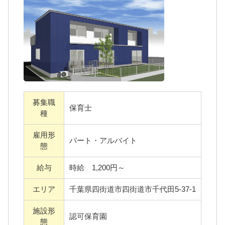
地です。
処遇改善手当Ⅲは別途支給となります。
常勤勤務では、市処遇改善手当が、さらに追
加となります。
募集職
保育士としての資格をお持ちの方、取得予定
保育士
種
の方であれば、経験や年齢は問いません。
ディズニーコーポレートプログラムの福利厚
雇用形
パート・アルバイト
態
生のご利用が可能です。
安定した環境で長く勤続していただけるよ
給与
時給 1,200円～
う、福利厚生の充実に努めております。
エリア
千葉県四街道市四街道市千代田5-37-1
一緒に地域に根差した園をつくっていきませ
んか？
施設形
認可保育園
態