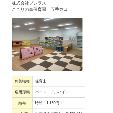
＜ここりの森保育園 五香東口＞
株式会社プレラス
当園は松戸市にある小規模認可保育園です。
ここりの森保育園 五香東口
一人ひとりの子どもたちの個性や感情を尊重
し、子どもたちが自由に自分らしさを表現で
きるような場となるよう、保育士全員で一生
懸命サポートています。
子育て中の女性が幅広く活躍しています！
経験や年齢は問いません。未経験の方はしっ
かりフォローしますし、経験者の方はぜひ経
験値を活かしてご活躍ください。
募集職種
保育士
雇用形態
パート・アルバイト
＜運営会社＞
ここりの森保育園を運営する株式会社プレラ
給与
時給 1,150円～
スは、半日型デイサービスや飲食事業など、