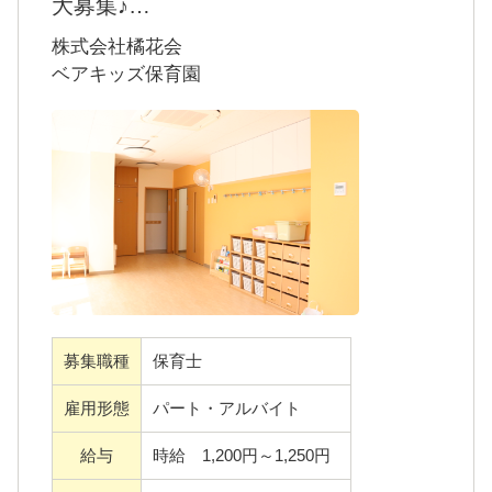
大募集♪
当園は現在配置基準は満たしておりますが、
株式会社橘花会
余裕のある保育を見据えての募集です。
ベアキッズ保育園
現在遅番（19時まで勤務）ができる方を募集
しております。
勤務日数は応相談。
①１日６時間以上、20日の勤務が可能な方
別途市処遇改善手当が付与されます。
②非常勤勤務の方（朝又は遅勤務）
扶養内も可能です。早、遅可能で時給UP！
募集職種
保育士
その他の勤務時間もお気軽にご相談くださ
雇用形態
パート・アルバイト
い。
給与
時給 1,200円～1,250円